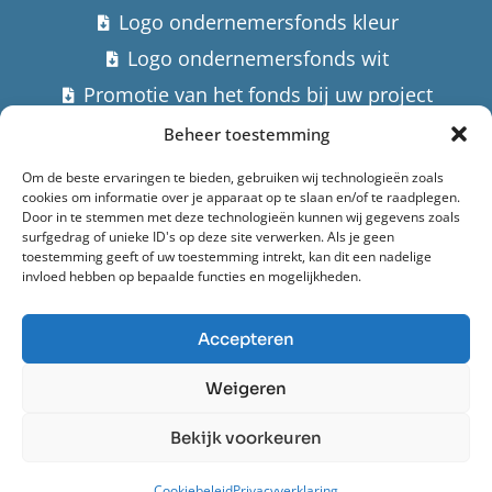
Logo ondernemersfonds kleur
Logo ondernemersfonds wit
Promotie van het fonds bij uw project
Beheer toestemming
Contact
Om de beste ervaringen te bieden, gebruiken wij technologieën zoals
cookies om informatie over je apparaat op te slaan en/of te raadplegen.
Stuur een email
Door in te stemmen met deze technologieën kunnen wij gegevens zoals
surfgedrag of unieke ID's op deze site verwerken. Als je geen
Hoofdstraat 182,
toestemming geeft of uw toestemming intrekt, kan dit een nadelige
invloed hebben op bepaalde functies en mogelijkheden.
9982 AK Uithuizermeeden
Accepteren
Ondernemersfonds Het Hogeland (2022)
Weigeren
Privacyverklaring
Bekijk voorkeuren
Powered by Anura
Cookiebeleid
Privacyverklaring