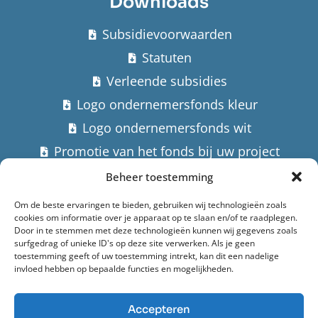
Downloads
Subsidievoorwaarden
Statuten
Verleende subsidies
Logo ondernemersfonds kleur
Logo ondernemersfonds wit
Promotie van het fonds bij uw project
Beheer toestemming
Contact
Om de beste ervaringen te bieden, gebruiken wij technologieën zoals
cookies om informatie over je apparaat op te slaan en/of te raadplegen.
Stuur een email
Door in te stemmen met deze technologieën kunnen wij gegevens zoals
surfgedrag of unieke ID's op deze site verwerken. Als je geen
Hoofdstraat 182,
toestemming geeft of uw toestemming intrekt, kan dit een nadelige
invloed hebben op bepaalde functies en mogelijkheden.
9982 AK Uithuizermeeden
Accepteren