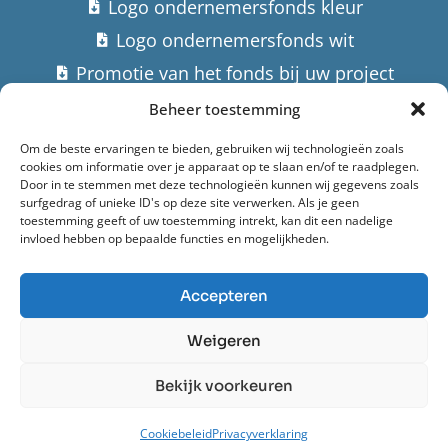
Logo ondernemersfonds kleur
Logo ondernemersfonds wit
Promotie van het fonds bij uw project
Beheer toestemming
Contact
Om de beste ervaringen te bieden, gebruiken wij technologieën zoals
cookies om informatie over je apparaat op te slaan en/of te raadplegen.
Stuur een email
Door in te stemmen met deze technologieën kunnen wij gegevens zoals
surfgedrag of unieke ID's op deze site verwerken. Als je geen
Hoofdstraat 182,
toestemming geeft of uw toestemming intrekt, kan dit een nadelige
invloed hebben op bepaalde functies en mogelijkheden.
9982 AK Uithuizermeeden
Accepteren
Ondernemersfonds Het Hogeland (2022)
Weigeren
Privacyverklaring
Bekijk voorkeuren
Powered by Anura
Cookiebeleid
Privacyverklaring