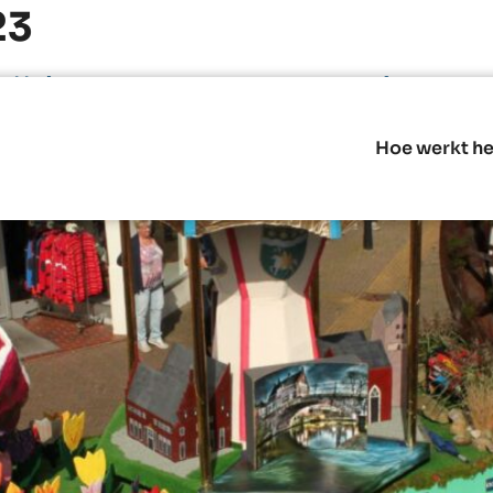
23
 tijdens Grunneger Week
Hoe werkt he