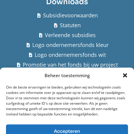
Downloads
Subsidievoorwaarden
Statuten
Verleende subsidies
Logo ondernemersfonds kleur
Logo ondernemersfonds wit
Promotie van het fonds bij uw project
Beheer toestemming
Contact
Om de beste ervaringen te bieden, gebruiken wij technologieën zoals
cookies om informatie over je apparaat op te slaan en/of te raadplegen.
Stuur een email
Door in te stemmen met deze technologieën kunnen wij gegevens zoals
surfgedrag of unieke ID's op deze site verwerken. Als je geen
Hoofdstraat 182,
toestemming geeft of uw toestemming intrekt, kan dit een nadelige
invloed hebben op bepaalde functies en mogelijkheden.
9982 AK Uithuizermeeden
Accepteren