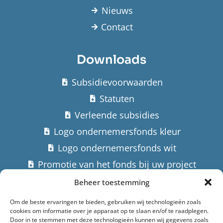
Nieuws
Contact
Downloads
Subsidievoorwaarden
Statuten
Verleende subsidies
Logo ondernemersfonds kleur
Logo ondernemersfonds wit
Promotie van het fonds bij uw project
Beheer toestemming
Contact
Om de beste ervaringen te bieden, gebruiken wij technologieën zoals
cookies om informatie over je apparaat op te slaan en/of te raadplegen.
Stuur een email
Door in te stemmen met deze technologieën kunnen wij gegevens zoals