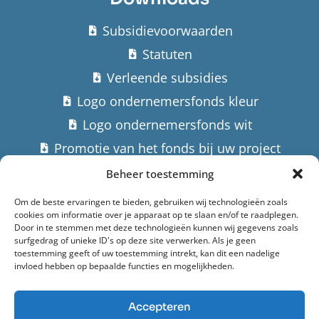
Subsidievoorwaarden
Statuten
Verleende subsidies
Logo ondernemersfonds kleur
Logo ondernemersfonds wit
Promotie van het fonds bij uw project
Beheer toestemming
Contact
Om de beste ervaringen te bieden, gebruiken wij technologieën zoals
cookies om informatie over je apparaat op te slaan en/of te raadplegen.
Stuur een email
Door in te stemmen met deze technologieën kunnen wij gegevens zoals
surfgedrag of unieke ID's op deze site verwerken. Als je geen
Hoofdstraat 182,
toestemming geeft of uw toestemming intrekt, kan dit een nadelige
invloed hebben op bepaalde functies en mogelijkheden.
9982 AK Uithuizermeeden
Accepteren