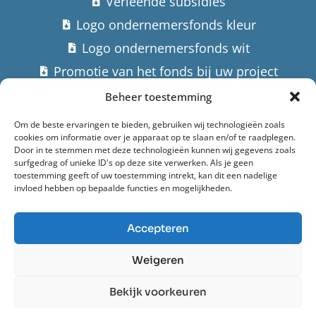
Verleende subsidies
Logo ondernemersfonds kleur
Logo ondernemersfonds wit
Promotie van het fonds bij uw project
Beheer toestemming
Contact
Om de beste ervaringen te bieden, gebruiken wij technologieën zoals
cookies om informatie over je apparaat op te slaan en/of te raadplegen.
Stuur een email
Door in te stemmen met deze technologieën kunnen wij gegevens zoals
surfgedrag of unieke ID's op deze site verwerken. Als je geen
Hoofdstraat 182,
toestemming geeft of uw toestemming intrekt, kan dit een nadelige
invloed hebben op bepaalde functies en mogelijkheden.
9982 AK Uithuizermeeden
Accepteren
Ondernemersfonds Het Hogeland (2022)
Weigeren
Privacyverklaring
Bekijk voorkeuren