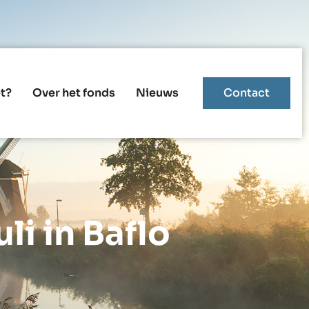
t?
Over het fonds
Nieuws
Contact
li in Baflo