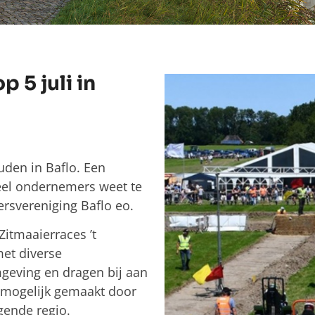
 5 juli in
uden in Baflo. Een
eel ondernemers weet te
svereniging Baflo eo.
itmaaierraces ’t
met diverse
mgeving en dragen bij aan
 mogelijk gemaakt door
gende regio.