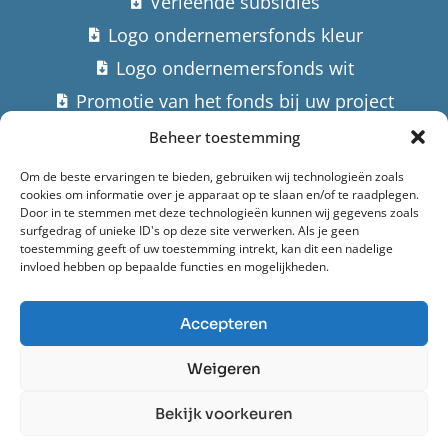
Verleende subsidies
Logo ondernemersfonds kleur
Logo ondernemersfonds wit
Promotie van het fonds bij uw project
Beheer toestemming
Contact
Om de beste ervaringen te bieden, gebruiken wij technologieën zoals
cookies om informatie over je apparaat op te slaan en/of te raadplegen.
Stuur een email
Door in te stemmen met deze technologieën kunnen wij gegevens zoals
surfgedrag of unieke ID's op deze site verwerken. Als je geen
Hoofdstraat 182,
toestemming geeft of uw toestemming intrekt, kan dit een nadelige
invloed hebben op bepaalde functies en mogelijkheden.
9982 AK Uithuizermeeden
Accepteren
Ondernemersfonds Het Hogeland (2022)
Weigeren
Privacyverklaring
Bekijk voorkeuren