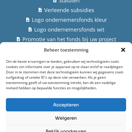
Statuten
Verleende subsidies
Logo ondernemersfonds kleur
Logo ondernemersfonds wit
Promotie van het fonds bij uw project
Beheer toestemming
Contact
Om de beste ervaringen te bieden, gebruiken wij technologieën zoals
cookies om informatie over je apparaat op te slaan en/of te raadplegen.
Stuur een email
Door in te stemmen met deze technologieën kunnen wij gegevens zoals
surfgedrag of unieke ID's op deze site verwerken. Als je geen
Hoofdstraat 182,
toestemming geeft of uw toestemming intrekt, kan dit een nadelige
invloed hebben op bepaalde functies en mogelijkheden.
9982 AK Uithuizermeeden
Accepteren
Ondernemersfonds Het Hogeland (2022)
Weigeren
Privacyverklaring
Bekijk voorkeuren