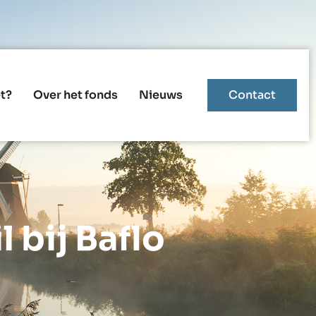
t?
Over het fonds
Nieuws
Contact
 bij Baflo