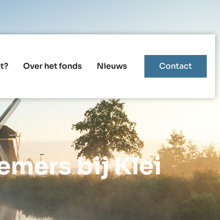
t?
Over het fonds
Nieuws
Contact
mers bij Klei