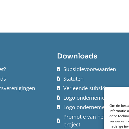
Downloads
et?
Subsidievoorwaarden
nds
Statuten
sverenigingen
Verleende subsidies
Logo ondernemersfonds kl
Om de beste
Logo ondernemersfonds w
informatie 
Promotie van het fonds bij
deze techno
verwerken. 
project
nadelige in