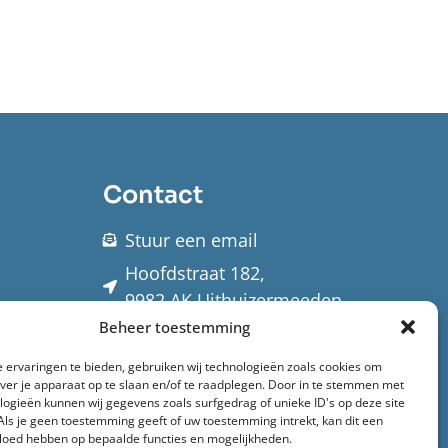
Contact
Stuur een email
Hoofdstraat 182,
9982 AK Uithuizermeeden
Beheer toestemming
eur
 ervaringen te bieden, gebruiken wij technologieën zoals cookies om
it
over je apparaat op te slaan en/of te raadplegen. Door in te stemmen met
 uw
logieën kunnen wij gegevens zoals surfgedrag of unieke ID's op deze site
Als je geen toestemming geeft of uw toestemming intrekt, kan dit een
vloed hebben op bepaalde functies en mogelijkheden.