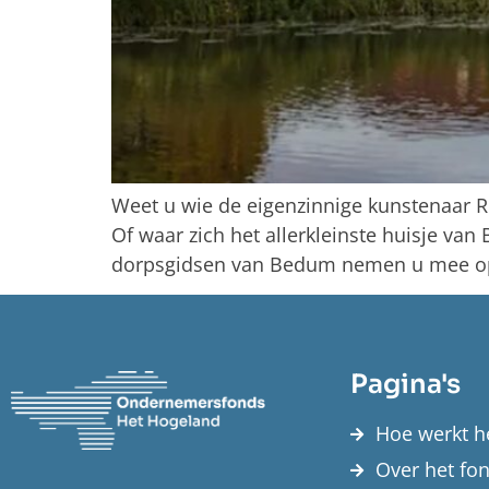
Weet u wie de eigenzinnige kunstenaar 
Of waar zich het allerkleinste huisje va
dorpsgidsen van Bedum nemen u mee op o
Pagina's
Hoe werkt h
Over het fo