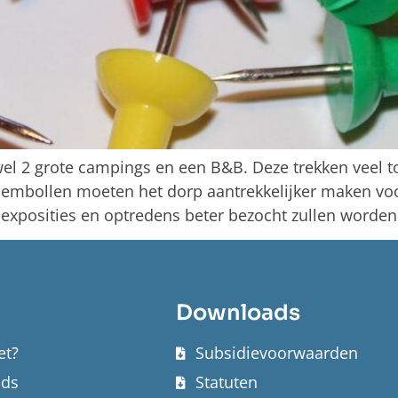
wel 2 grote campings en een B&B. Deze trekken veel t
loembollen moeten het dorp aantrekkelijker maken vo
t exposities en optredens beter bezocht zullen worde
Downloads
et?
Subsidievoorwaarden
nds
Statuten