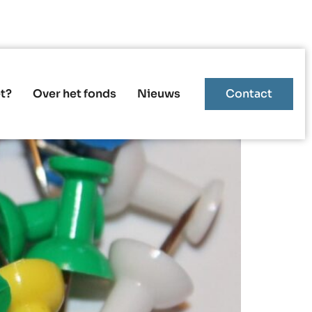
en
t?
Over het fonds
Nieuws
Contact