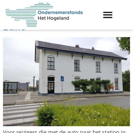
Bijdrage voor verbetering
parkeersituatie station
Baflo
Voor reizigers die met de auto naar het station in