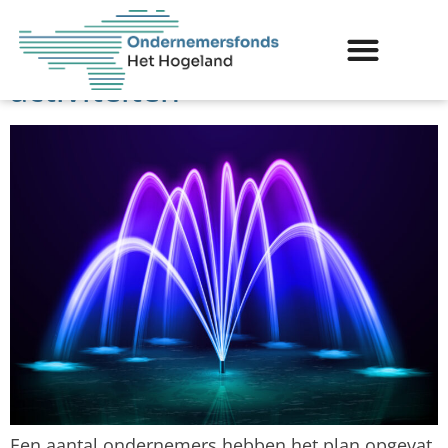
Spectaculaire fontein in
Bedum voor feesten en
activiteiten
Een aantal ondernemers hebben het plan opgevat