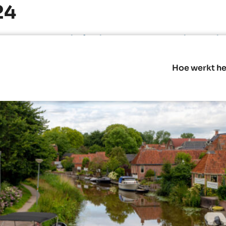
24
iten van Stichting Promotie W
Hoe werkt he