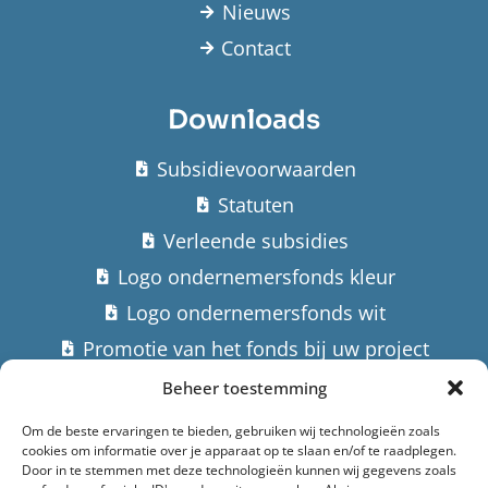
Nieuws
Contact
Downloads
Subsidievoorwaarden
Statuten
Verleende subsidies
Logo ondernemersfonds kleur
Logo ondernemersfonds wit
Promotie van het fonds bij uw project
Beheer toestemming
Contact
Om de beste ervaringen te bieden, gebruiken wij technologieën zoals
cookies om informatie over je apparaat op te slaan en/of te raadplegen.
Stuur een email
Door in te stemmen met deze technologieën kunnen wij gegevens zoals